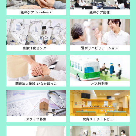
緩和ケア facebook
緩和ケア病棟
血液浄化センター
通所リハビリテーション
関連法人施設 ひなたぼっこ
バス時刻表
スタッフ募集
院内ストリートビュー