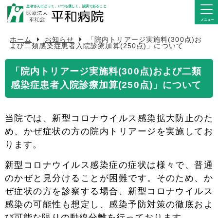
患者さんにとって、いつも優しく、誠実であること
ホーム
お知らせ
「院内トリアージ実施料(300点)お
病院紹介
よび二類感染症患者入院診療加算(250点)」について
外来のご案内
「院内トリアージ実施料(300点)および二類
感染症患者入院診療加算(250点)」について
入院のご案内
当院では、新型コロナウイルス感染拡大防止のた
診療科・部署
め、かぜ症状の方の院内トリアージを実施してお
ります。
医療関係の皆様へ
新型コロナウイルス感染症の症状は様々で、普通
アクセス
のかぜと見分けることが困難です。
そのため、か
ぜ症状の方を診察する場合、新型コロナウイルス
感染の可能性も想定し、感染予防対策の徹底およ