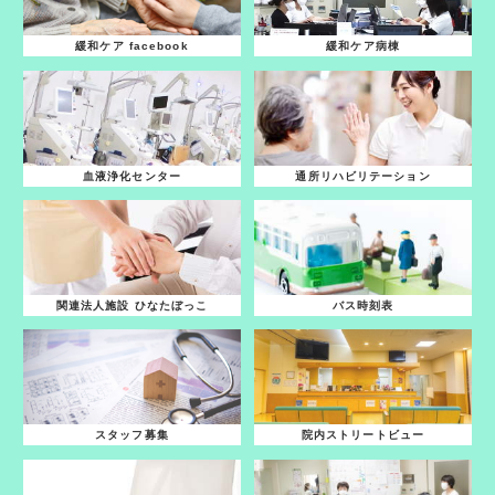
緩和ケア facebook
緩和ケア病棟
血液浄化センター
通所リハビリテーション
関連法人施設 ひなたぼっこ
バス時刻表
スタッフ募集
院内ストリートビュー